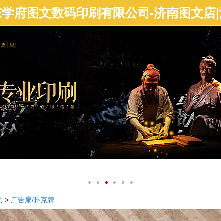
页
>
广告扇/扑克牌