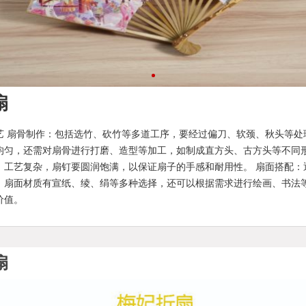
扇
1
2
3
4
5
6
艺 扇骨制作：包括选竹、砍竹等多道工序，要经过偏刀、软颈、秋头等处
均匀，还需对扇骨进行打磨、造型等加工，如制成直方头、古方头等不同
，工艺复杂，扇钉要圆润饱满，以保证扇子的手感和耐用性。 扇面搭配：
，扇面材质有宣纸、绫、绢等多种选择，还可以根据需求进行绘画、书法
价值。
扇