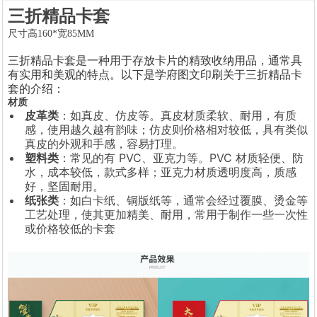
三折精品卡套
尺寸高160*宽85MM
1
2
3
4
5
6
三折精品卡套是一种用于存放卡片的精致收纳用品，通常具
有实用和美观的特点。以下是学府图文印刷关于三折精品卡
套的介绍：
材质
皮革类
：如真皮、仿皮等。真皮材质柔软、耐用，有质
感，使用越久越有韵味；仿皮则价格相对较低，具有类似
真皮的外观和手感，容易打理。
塑料类
：常见的有 PVC、亚克力等。PVC 材质轻便、防
水，成本较低，款式多样；亚克力材质透明度高，质感
好，坚固耐用。
纸张类
：如白卡纸、铜版纸等，通常会经过覆膜、烫金等
工艺处理，使其更加精美、耐用，常用于制作一些一次性
或价格较低的卡套
1