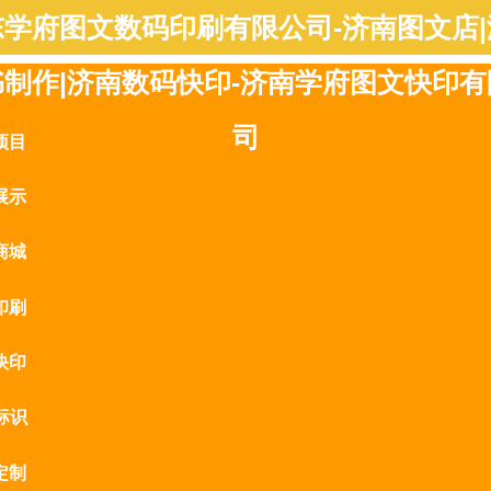
东学府图文数码印刷有限公司-济南图文店|
书制作|济南数码快印-济南学府图文快印有
司
项目
展示
商城
印刷
快印
标识
定制