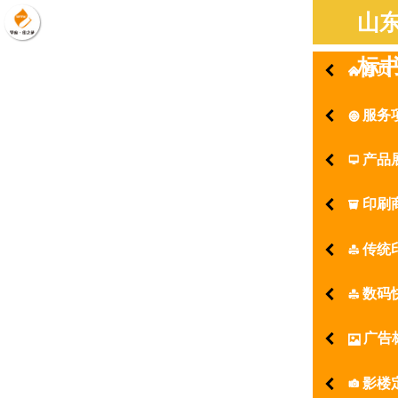
山
标
首页
󰄫
服务
󰃓
产品
󰂑
印刷
󰇦
传统
󰂨
数码
󰂨
广告
󰁄
影楼
󰂖