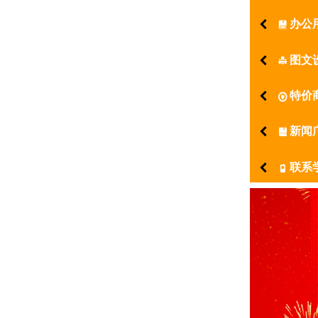
办公
󰂡
图文
󰂨
特价
󰋬
新闻
󰀷
联系
󰃥