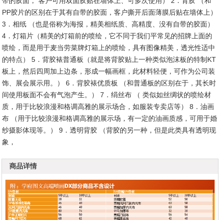
带的胶面， 客户可用双面胶贴在墙体上、可多次使用） 2．背胶 （和
PP胶片的区别在于其有自带的胶面，客户撕开后面薄膜后贴在墙体上）
3．相纸 （也是俗称为海报，精美相纸质、高精度、没有自带的胶面）
1
2
3
4
5
6
4．灯箱片（精美的灯箱前的喷绘，它不同于我们平常见的招牌上面的
喷绘，而是用于麦当劳菜牌灯箱上的喷绘，具有图像精美，透光性适中
的特点） 5．背胶裱普通板（就是将背胶贴上一种类似泡沫板的特制KT
板上，然后四周加上边条，形成一幅画框，此材料轻便，可作为公司装
饰、展会展示用。） 6．背胶裱优质板 （和普通板的区别在于，其长时
间使用板面不会有气泡产生。） 7．绢丝布 （ 类似如丝绸状的喷绘材
质，用于比较浪漫和格调高雅的展示场合，如服装专卖店等） 8．油画
布 （用于比较浪漫和格调高雅的展示场，有一定的油画质感，可用于婚
纱摄影体现等。） 9．透明背胶 （背胶的另一种，但是此类具有透明现
象，
商品详情
1
2
3