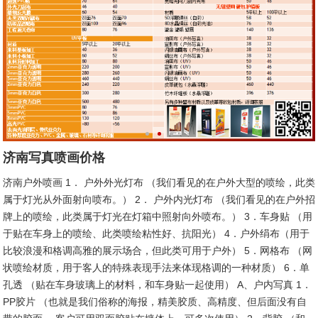
济南写真喷画价格
济南户外喷画 1． 户外外光灯布 （我们看见的在户外大型的喷绘，此类
属于灯光从外面射向喷布。） 2． 户外内光灯布 （我们看见的在户外招
牌上的喷绘，此类属于灯光在灯箱中照射向外喷布。） 3．车身贴 （用
于贴在车身上的喷绘、此类喷绘粘性好、抗阳光） 4．户外绢布（用于
比较浪漫和格调高雅的展示场合，但此类可用于户外） 5．网格布 （网
状喷绘材质，用于客人的特殊表现手法来体现格调的一种材质） 6．单
孔透 （贴在车身玻璃上的材料，和车身贴一起使用） A、户内写真 1．
PP胶片 （也就是我们俗称的海报，精美胶质、高精度、但后面没有自