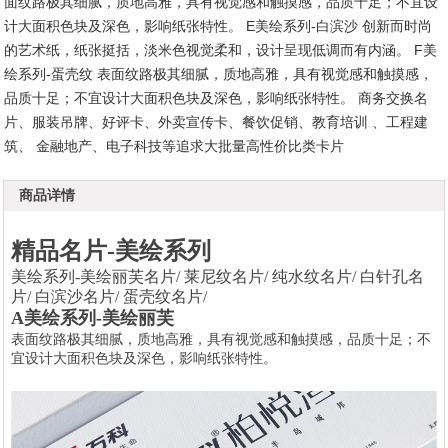
面纹路极其细腻，质地高雅，具有视觉感和触摸感，品质十足；不宜设
计大面积色块及深色，影响纸张特性。 E美绘系列-白滨沙 创新而时尚
的艺术纸，纸张挺括，淡米色视觉柔和，设计呈现低调而有内涵。 F美
1
2
3
4
5
6
绘系列-蛋壳纹 表面纹路极其细腻，质地高雅，具有视觉感和触摸感，
品质十足；不宜设计大面积色块及深色，影响纸张特性。 商务交换名
片、服装吊牌、好评卡、外卖宣传卡、餐饮促销、教育培训 、工程建
筑、 金融地产、电子科技等追求大批量高性价比类卡片
商品详情
精品名片-美绘系列
美绘系列-美绘丽芙名片/ 莱尼纹名片/ 纯水纹名片/ 白针孔名
片/ 白滨沙名片/ 蛋壳纹名片/
A美绘系列-美绘丽芙
表面纹路极其细腻，质地高雅，具有视觉感和触摸感，品质十足；不
宜设计大面积色块及深色，影响纸张特性。