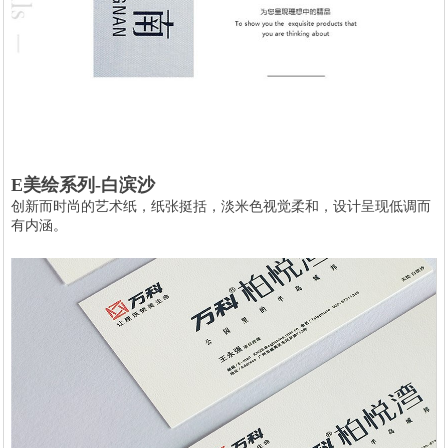
E美绘系列-白滨沙
创新而时尚的艺术纸，纸张挺括，淡米色视觉柔和，设计呈现低调而
有内涵。