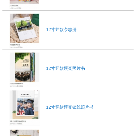
12寸竖款杂志册
12寸竖款硬壳照片书
12寸竖款硬壳锁线照片书