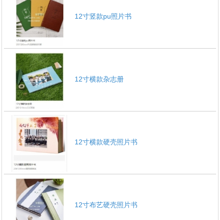
12寸竖款pu照片书
1
2
3
4
5
6
12寸横款杂志册
12寸横款硬壳照片书
12寸布艺硬壳照片书