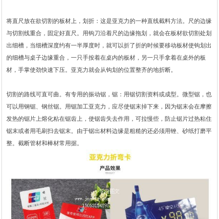
将直尺放在欲切割的板材上，划折：这是亚克力的一种直线截料方法。尺的边缘
与切割线重合，固定好直尺。用钩刀沿着尺的边缘拖划，就会在板材欲切割处划
出细槽，当细槽深度约有一半厚度时，就可以折了折的时候要移动板材使钩划出
的细槽与桌子边缘重合，一只手按着在桌内的板材，另一只手拿着在桌外的板
材，手掌使劲快速下压。亚克力就会从钩划的位置整齐的地折断。
切割的路线可直可曲。有专用的振动锯，锯：用锯切割资料或成型。微型锯，也
可以用钢锯、钢丝锯。用锯加工亚克力，应尽使锯末掉下来，因为锯末会在摩擦
发热的锯片上熔化粘在锯齿上，使锯齿失去作用，可拉慢些，防止锯片过热粘住
锯末或者用毛刷扫去锯末。由于锯出材料边缘是粗糙的还必须用锉、砂纸打磨平
整。截断管材和棒材常用据。