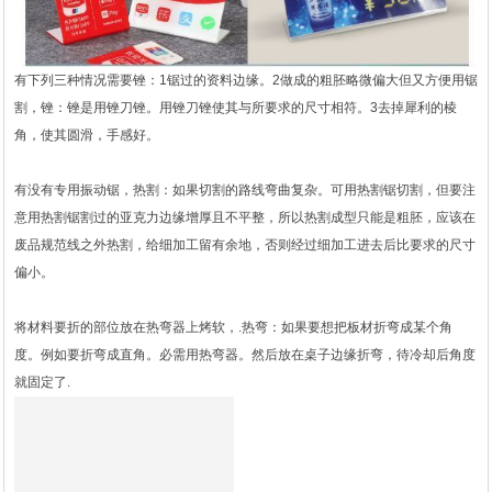
1
2
3
4
5
6
有下列三种情况需要锉：1锯过的资料边缘。2做成的粗胚略微偏大但又方便用锯
割，锉：锉是用锉刀锉。用锉刀锉使其与所要求的尺寸相符。3去掉犀利的棱
角，使其圆滑，手感好。
有没有专用振动锯，热割：如果切割的路线弯曲复杂。可用热割锯切割，但要注
意用热割锯割过的亚克力边缘增厚且不平整，所以热割成型只能是粗胚，应该在
废品规范线之外热割，给细加工留有余地，否则经过细加工进去后比要求的尺寸
偏小。
将材料要折的部位放在热弯器上烤软，.热弯：如果要想把板材折弯成某个角
度。例如要折弯成直角。必需用热弯器。然后放在桌子边缘折弯，待冷却后角度
就固定了.